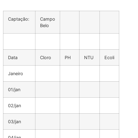
Captação:
Campo
Belo
Data
Cloro
PH
NTU
Ecoli
Janeiro
01/jan
02/jan
03/jan
04/jan