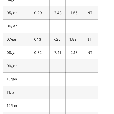
05/jan
0.29
7.43
1.56
NT
06/jan
07/jan
0.13
7.26
1.89
NT
08/jan
0.32
7.41
2.13
NT
09/jan
10/jan
11/jan
12/jan