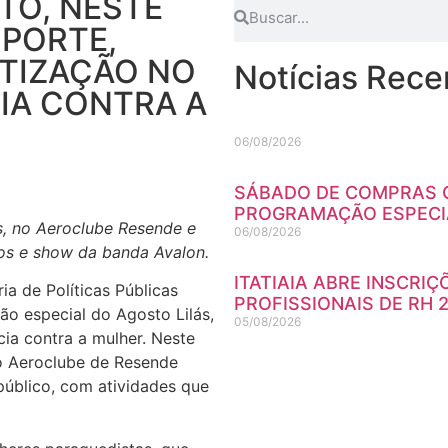
TO, NESTE
SPORTE,
TIZAÇÃO NO
Notícias Rece
IA CONTRA A
06/08/2026
SÁBADO DE COMPRAS C
PROGRAMAÇÃO ESPECIA
s, no Aeroclube Resende e
06/08/2026
os e show da banda Avalon.
ITATIAIA ABRE INSCRIÇ
ria de Políticas Públicas
PROFISSIONAIS DE RH 
o especial do Agosto Lilás,
05/08/2026
ia contra a mulher. Neste
 o Aeroclube de Resende
público, com atividades que