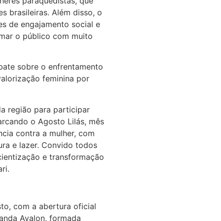
heres paraquedistas, que
 brasileiras. Além disso, o
es de engajamento social e
mar o público com muito
ebate sobre o enfrentamento
valorização feminina por
a região para participar
rcando o Agosto Lilás, mês
ncia contra a mulher, com
ra e lazer. Convido todos
cientização e transformação
ri.
to, com a abertura oficial
banda Avalon, formada