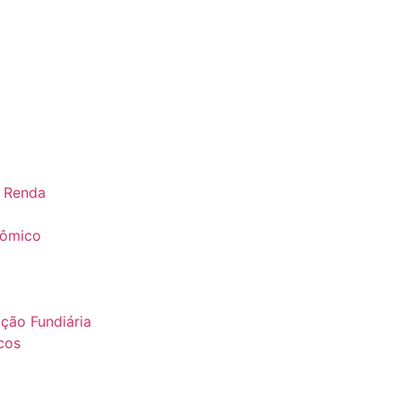
e Renda
nômico
ação Fundiária
cos