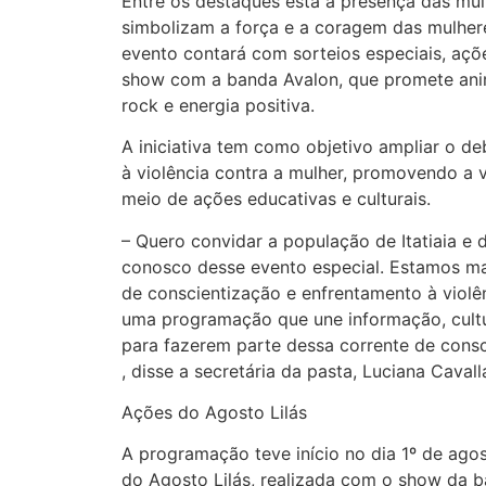
Entre os destaques está a presença das mul
simbolizam a força e a coragem das mulheres
evento contará com sorteios especiais, açõ
show com a banda Avalon, que promete ani
rock e energia positiva.
A iniciativa tem como objetivo ampliar o d
à violência contra a mulher, promovendo a 
meio de ações educativas e culturais.
– Quero convidar a população de Itatiaia e d
conosco desse evento especial. Estamos ma
de conscientização e enfrentamento à violê
uma programação que une informação, cultu
para fazerem parte dessa corrente de cons
, disse a secretária da pasta, Luciana Cavalla
Ações do Agosto Lilás
A programação teve início no dia 1º de agos
do Agosto Lilás, realizada com o show da 