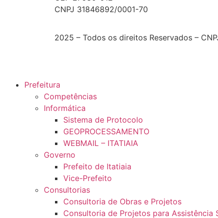
CNPJ 31846892/0001-70
2025 – Todos os direitos Reservados – CNP
Prefeitura
Competências
Informática
Sistema de Protocolo
GEOPROCESSAMENTO
WEBMAIL – ITATIAIA
Governo
Prefeito de Itatiaia
Vice-Prefeito
Consultorias
Consultoria de Obras e Projetos
Consultoria de Projetos para Assistência 