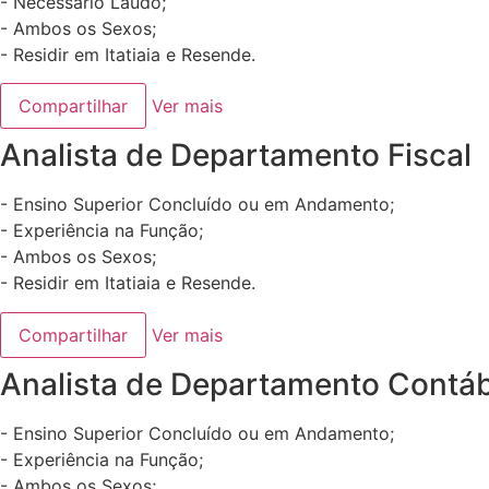
- Necessário Laudo;
- Ambos os Sexos;
- Residir em Itatiaia e Resende.
Compartilhar
Ver mais
Analista de Departamento Fiscal
- Ensino Superior Concluído ou em Andamento;
- Experiência na Função;
- Ambos os Sexos;
- Residir em Itatiaia e Resende.
Compartilhar
Ver mais
Analista de Departamento Contáb
- Ensino Superior Concluído ou em Andamento;
- Experiência na Função;
- Ambos os Sexos;