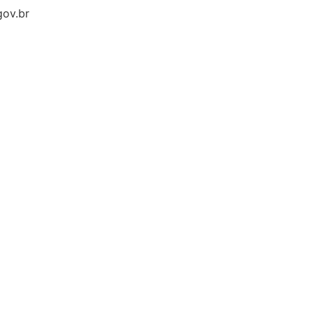
gov.br