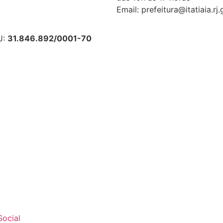
Email: prefeitura@itatiaia.rj.
J:
31.846.892/0001-70
Social