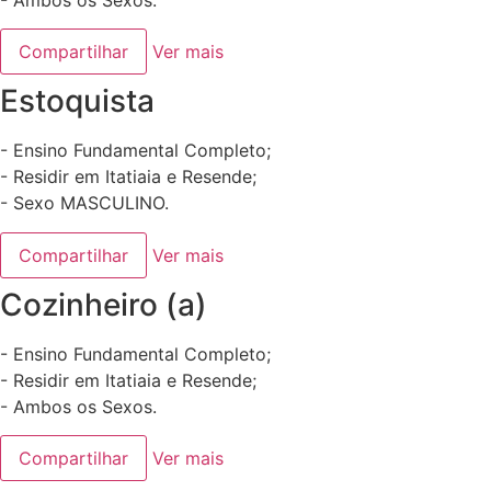
- Ambos os Sexos.
Compartilhar
Ver mais
Estoquista
- Ensino Fundamental Completo;
- Residir em Itatiaia e Resende;
- Sexo MASCULINO.
Compartilhar
Ver mais
Cozinheiro (a)
- Ensino Fundamental Completo;
- Residir em Itatiaia e Resende;
- Ambos os Sexos.
Compartilhar
Ver mais