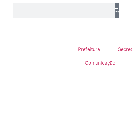
a
Prefeitura
Secret
Comunicação